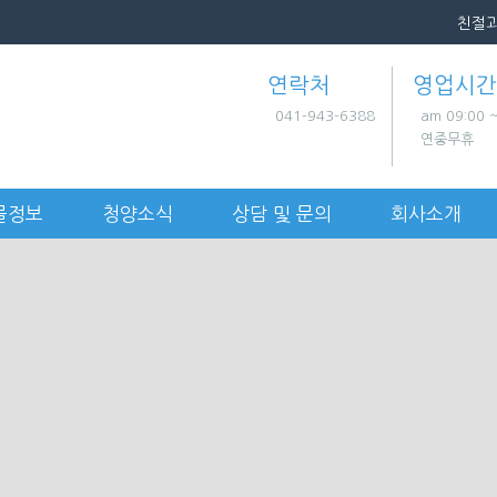
친절과
연락처
영업시간
041-943-6388
am 09:00 
연중무휴
물정보
청양소식
상담 및 문의
회사소개