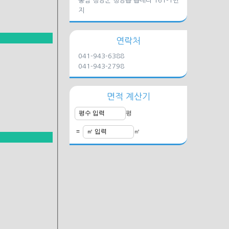
충남 청양군 청양읍 읍내리 161-1번
지
연락처
041-943-6388
041-943-2798
면적 계산기
평
=
㎡