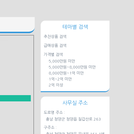
테마별 검색
추천상품 검색
급매상품 검색
가격별 검색
·5,000만원 미만
·5,000만원~8,000만원 미만
·8,000만원~1억 미만
·1억~2억 미만
·2억 이상
사무실 주소
도로명 주소 :
충남 청양군 청양읍 칠갑산로 263
구주소 :